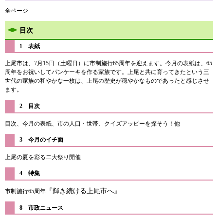
全ページ
目次
1 表紙
上尾市は、7月15日（土曜日）に市制施行65周年を迎えます。今月の表紙は、65
周年をお祝いしてパンケーキを作る家族です。上尾と共に育ってきたという三
世代の家族の和やかな一枚は、上尾の歴史が穏やかなものであったと感じさせ
ます。
2 目次
目次、今月の表紙、市の人口・世帯、クイズアッピーを探そう！他
3 今月のイチ面
上尾の夏を彩る二大祭り開催
4 特集
『輝き続ける上尾市へ』
市制施行65周年
​8 市政ニュース