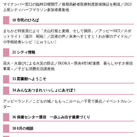
マイナンバー窓口の臨時日曜開庁／後期高齢者医療制度新保険証を郵送／2023
上尾シティハーフマラソン参加者募集他
18 市民のひろば
まちかど特派員だより「大山灯籠と麦畑、そして摘田」／アッピーNET／スポ
ットライト〔湯川 昭祐〕／読者の声／未来へすくすく！わが家のアイドル／
小学校給食レシピ〔じゅうしい〕
21 シティ情報
花火・火遊びによる火災の防止／IKOKA～県央4市1町連携 暮らしやすさ発信
事業～／子ども消費生活講座他
33 図書館へようこそ
​34 みんなあつまれ いっしょにあそぼ！
アッピーランド／こどもの城／ももっこルーム／子育て拠点／イベントカレン
ダー
36 保健センター通信 一歩ふみ出す健康づくり
38 8月の相談