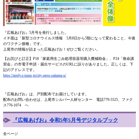
『広報あげお』5月号を発行しました。
イチ面は「新型コロナウイルス情報 5月8日から5類になって変わること、今後
のワクチン接種」です。
上尾市の情報が詰まった広報あげお！ぜひご覧ください。
【お詫びと訂正】P18「家庭用生ごみ処理容器等購入費補助金」、P24「救命講
習会」の市電子申請・届出サービスのURLに誤りがありました。正しくは、下
記のアドレスです。
https://apply.e-tumo.jp/city-ageo-saitama-u/
『広報あげお』は、戸別配布でお届けしています。
配布のお問い合わせは、上尾市シルバー人材センター 電話779-5525、ファク
ス776-1074 へ
『広報あげお』令和5年5月号デジタルブック
全ページ