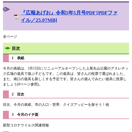
『広報あげお』令和5年5月号PDF [PDFファ
イル／25.97MB]
全ページ
目次
1 表紙
今月の表紙は、3月15日にリニューアルオープンした上尾丸山公園のアスレチッ
ク広場の遊具で遊ぶ子どもです。この遊具は、皆さんの投票で選ばれました。
また、南口の遊具も新しくする予定です。皆さんの遊んでみたい遊具に投票し
ましょう(9ページ参照)。
2 目次
目次、今月の表紙、市の人口・世帯、クイズアッピーを探そう！他
3 今月のイチ面
新型コロナウイルス関連情報