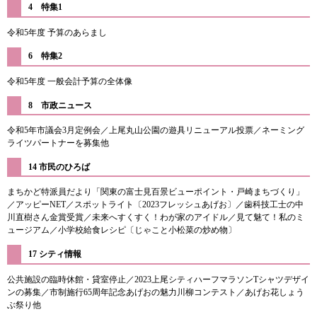
4 特集1
令和5年度 予算のあらまし
​6 特集2
令和5年度 一般会計予算の全体像
​8 市政ニュース
令和5年市議会3月定例会／上尾丸山公園の遊具リニューアル投票／ネーミング
ライツパートナーを募集他
14 市民のひろば
まちかど特派員だより「関東の富士見百景ビューポイント・戸崎まちづくり」
／アッピーNET／スポットライト〔2023フレッシュあげお〕／歯科技工士の中
川直樹さん金賞受賞／未来へすくすく！わが家のアイドル／見て魅て！私のミ
ュージアム／小学校給食レシピ〔じゃこと小松菜の炒め物〕
17 シティ情報
公共施設の臨時休館・貸室停止／2023上尾シティハーフマラソンTシャツデザイ
ンの募集／市制施行65周年記念あげおの魅力川柳コンテスト／あげお花しょう
ぶ祭り他