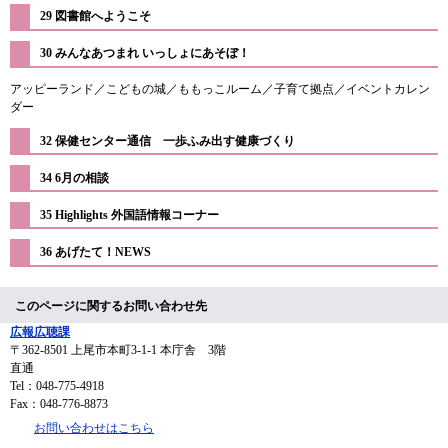
29 図書館へようこそ
​30 みんなあつまれ いっしょにあそぼ！
アッピーランド／こどもの城／ももっこルーム／子育て拠点／イベントカレン
ダー
32 保健センター通信 一歩ふみ出す健康づくり
34 6月の相談
​35 Highlights 外国語情報コーナー
​36 あげたて！NEWS
このページに関するお問い合わせ先
広報広聴課
〒362-8501
上尾市本町3-1-1 本庁舎 3階
直通
Tel：048-775-4918
Fax：048-776-8873
お問い合わせはこちら