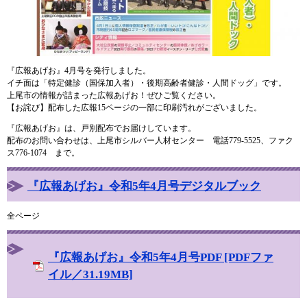
『広報あげお』4月号を発行しました。
イチ面は「特定健診（国保加入者）・後期高齢者健診・人間ドッグ」です。
上尾市の情報が詰まった広報あげお！ぜひご覧ください。
【お詫び】配布した広報15ページの一部に印刷汚れがございました。
『広報あげお』は、戸別配布でお届けしています。
配布のお問い合わせは、上尾市シルバー人材センター 電話779-5525、ファク
ス776-1074 まで。
『広報あげお』令和5年4月号デジタルブック
全ページ
『広報あげお』令和5年4月号PDF [PDFファ
イル／31.19MB]