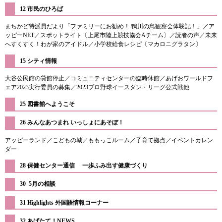
12 市民のひろば
まちかど特派員だより「ファミリーにお勧め！ 鴨川の鳥観察会体験記！」／ア
ッピーNET／スポットライト〔上尾市陸上競技協会Aチーム〕／読者の声／未来
へすくすく！わが家のアイドル／小学校給食レシピ〔マカロニグラタン〕
15 シティ情報
大谷公民館の貸館停止／コミュニティセンターの臨時休館／あげおワールドフ
ェア2023実行委員の募集／2023プロ野球イースタン・リーグ公式戦他
25 図書館へようこそ
26 みんなあつまれ いっしょにあそぼ！
アッピーランド／こどもの城／ももっこルーム／子育て拠点／イベントカレン
ダー
28 保健センター通信 一歩ふみ出す健康づくり
30 5月の相談
31 Highlights 外国語情報コーナー
32 あげたて！NEWS