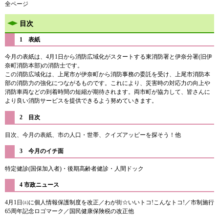
全ページ
目次
1 表紙
今月の表紙は、4月1日から消防広域化がスタートする東消防署と伊奈分署(旧伊
奈町消防本部)の消防士です。
この消防広域化は、上尾市が伊奈町から消防事務の委託を受け、上尾市消防本
部の消防力の強化につながるものです。これにより、災害時の対応力の向上や
消防車両などの到着時間の短縮が期待されます。両市町が協力して、皆さんに
より良い消防サービスを提供できるよう努めていきます。
2 目次
目次、今月の表紙、市の人口・世帯、クイズアッピーを探そう！他
3 今月のイチ面
特定健診(国保加入者)・後期高齢者健診・人間ドック​
4 市政ニュース
4月1日㈯に個人情報保護制度を改正／わが街☆いいトコ!こんなトコ!／市制施行
65周年記念ロゴマーク／国民健康保険税の改正他