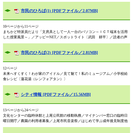
市民のひろば(1) [PDFファイル／2.07MB]
10ページから11ページ
まちかど特派員だより「文房具として一人一台のパソコン～ＩＣＴ端末を活用
した授業風景～」／アッピーNET／スポットライト〔武田 耕平〕／読者の声
市民のひろば(2) [PDFファイル／2.81MB]
12ページ
未来へすくすく！わが家のアイドル／見て魅て！私のミュージアム／小学校給
食レシピ〔蓮花湯（レンフォアタン）〕
シティ情報 [PDFファイル／15.56MB]
13ページから24ページ
文化センターの臨時休館と上尾公民館の移動執務／マイナンバー窓口の臨時日
曜日開庁／農園の利用者募集／上尾市民音楽祭／はじめて学ぶ成年後見制度他