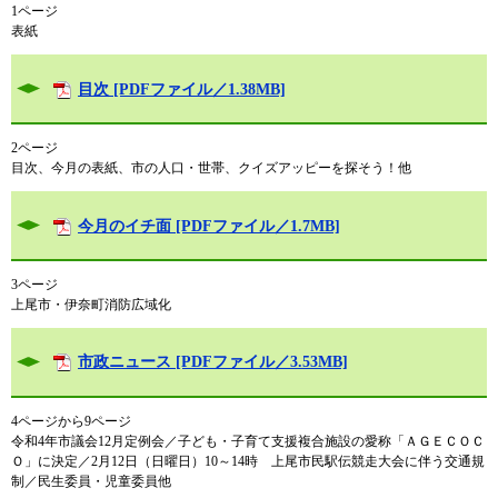
1ページ
表紙
目次 [PDFファイル／1.38MB]
2ページ
目次、今月の表紙、市の人口・世帯、クイズアッピーを探そう！他
今月のイチ面 [PDFファイル／1.7MB]
3ページ
上尾市・伊奈町消防広域化
市政ニュース [PDFファイル／3.53MB]
4ページから9ページ
令和4年市議会12月定例会／子ども・子育て支援複合施設の愛称「ＡＧＥＣＯＣ
Ｏ」に決定／2月12日（日曜日）10～14時 上尾市民駅伝競走大会に伴う交通規
制／民生委員・児童委員他