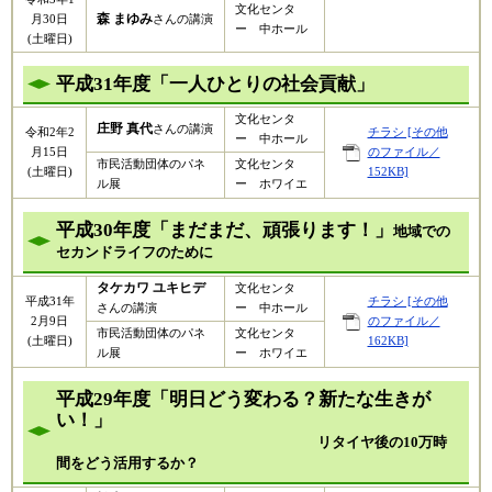
文化センタ
森 まゆみ
月30日
さんの講演
ー 中ホール
(土曜日)
平成31年度「一人ひとりの社会貢献」
文化センタ
庄野 真代
さんの講演
令和2年2
チラシ [その他
ー 中ホール
月15日
のファイル／
市民活動団体のパネ
文化センタ
(土曜日)
152KB]
ル展
ー ホワイエ
平成30年度「まだまだ、頑張ります！」
地域での
セカンドライフのために
タケカワ ユキヒデ
文化センタ
平成31年
チラシ [その他
さんの講演
ー 中ホール
2月9日
のファイル／
市民活動団体のパネ
文化センタ
(土曜日)
162KB]
ル展
ー ホワイエ
平成29年度「明日どう変わる？新たな生きが
い！」
リタイヤ後の10万時
間をどう活用するか？