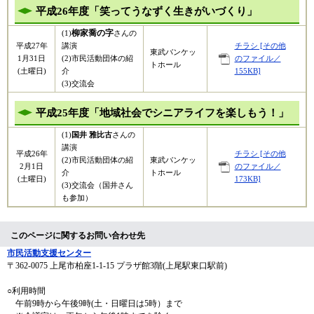
平成26年度「笑ってうなずく生きがいづくり」
柳家喬の字
(1)
さんの
平成27年
講演
チラシ [その他
東武バンケッ
1月31日
(2)市民活動団体の紹
のファイル／
トホール
(土曜日)
介
155KB]
(3)交流会
平成25年度「地域社会でシニアライフを楽しもう！」
(1)
国井 雅比古
さんの
講演
平成26年
チラシ [その他
(2)市民活動団体の紹
東武バンケッ
2月1日
のファイル／
介
トホール
(土曜日)
173KB]
(3)交流会（国井さん
も参加）
このページに関するお問い合わせ先
市民活動支援センター
〒362-0075
上尾市柏座1-1-15 プラザ館3階(上尾駅東口駅前)
○利用時間
午前9時から午後9時(土・日曜日は5時）まで