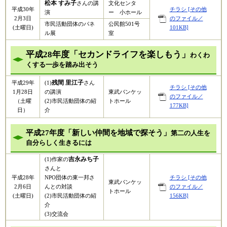
松本 すみ子
さんの講
文化センタ
平成30年
チラシ [その他
演
ー 小ホール
2月3日
のファイル／
市民活動団体のパネ
公民館501号
(土曜日)
101KB]
ル展
室
平成28年度「セカンドライフを楽しもう」
わ
くわ
くする一歩を踏み出そう
残間 里江子
平成29年
(1)
さん
チラシ [その他
1月28日
の講演
東武バンケッ
のファイル／
（土曜
(2)市民活動団体の紹
トホール
177KB]
日）
介
平成27年度「新しい仲間を地域で探そう」
第二の人生を
自分らしく生きるには
吉永みち子
(1)作家の
さんと
平成28年
NPO団体の東一邦さ
チラシ [その他
東武バンケッ
2月6日
んとの対談
のファイル／
トホール
(土曜日)
(2)市民活動団体の紹
156KB]
介
(3)交流会