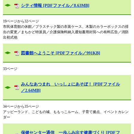
シティ情報 [PDFファイル／8.63MB]
19ページから32ページ
市民体育館の休館／プラスチック製の衣装ケース、木製のカラーボックスの排
出の変更／まちかど特派員／介護保険料納入通知書用封筒への有料広告／消防
出初式他
図書館へようこそ [PDFファイル／991KB]
33ページ
みんなあつまれ いっしょにあそぼ！ [PDFファイル
／2.64MB]
34ページから35ページ
アッピーランド、こどもの城、ももっこルーム、子育て拠点、イベントカレン
ダー
保健センター通信 一歩ふみ出す健康づくり [PDFフ