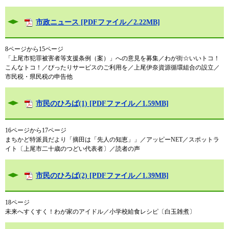
市政ニュース [PDFファイル／2.22MB]
8ページから15ページ
「上尾市犯罪被害者等支援条例（案）」への意見を募集／わが街☆いいトコ！
こんなトコ！／ぴったりサービスのご利用を／上尾伊奈資源循環組合の設立／
市民税・県民税の申告他
市民のひろば(1) [PDFファイル／1.59MB]
16ページから17ページ
まちかど特派員だより「摘田は「先人の知恵」」／アッピーNET／スポットラ
イト〔上尾市二十歳のつどい代表者〕／読者の声
市民のひろば(2) [PDFファイル／1.39MB]
18ページ
未来へすくすく！わが家のアイドル／小学校給食レシピ〔白玉雑煮〕