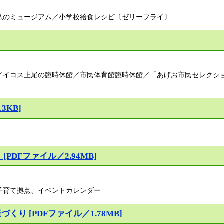
私のミュージアム／小学校給食レシピ〔ゼリーフライ〕
／イコス上尾の臨時休館／市民体育館臨時休館／「あげお市民セレクシ
3KB]
DFファイル／2.94MB]
子育て拠点、イベントカレンダー
り [PDFファイル／1.78MB]