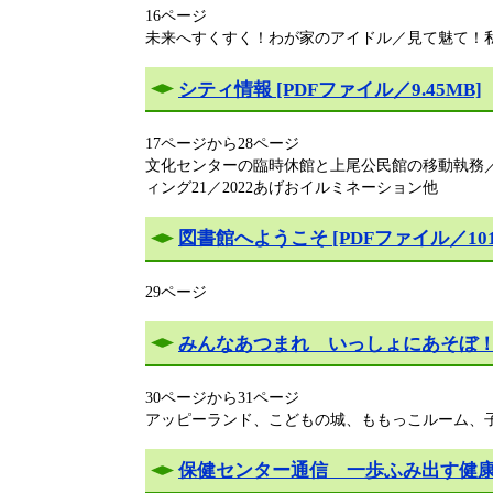
16ページ
未来へすくすく！わが家のアイドル／見て魅て！
シティ情報 [PDFファイル／9.45MB]
17ページから28ページ
文化センターの臨時休館と上尾公民館の移動執務
ィング21／2022あげおイルミネーション他
図書館へようこそ [PDFファイル／101
29ページ
みんなあつまれ いっしょにあそぼ！ [P
30ページから31ページ
アッピーランド、こどもの城、ももっこルーム、
保健センター通信 一歩ふみ出す健康づく