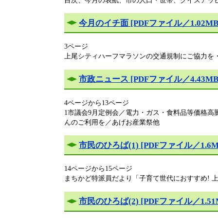
今月のイチ面 [PDFファイル／1.02MB
3ページ
上尾シティハーフマラソンの交通規制にご協力を
市政ニュース [PDFファイル／4.43MB
4ページから13ページ
1市議会9月定例会／電力・ガス・食料品等価格高
んのご利用を／あげお産業祭他
市民のひろば(1) [PDFファイル／1.6M
14ページから15ページ
​まちかど特派員だより「子育て世代におすすめ! 
市民のひろば(2) [PDFファイル／1.51