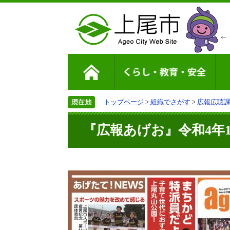
トップページ
>
組織でさがす
>
広報広聴
『広報あげお』令和4年11