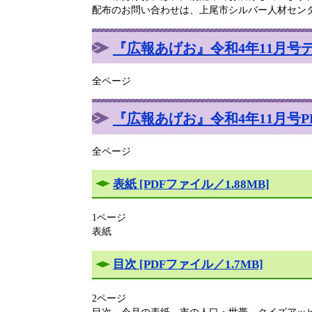
配布のお問い合わせは、上尾市シルバー人材センター 電
『広報あげお』令和4年11月号
全ページ
『広報あげお』令和4年11月号PDF 
全ページ
表紙 [PDFファイル／1.88MB]
1ページ
表紙
目次 [PDFファイル／1.7MB]
2ページ
目次、今月の表紙、市の人口・世帯、クイズアッ