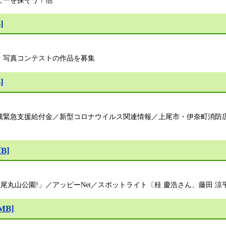
]
・写真コンテストの作品を募集
]
騰緊急支援給付金／新型コロナウイルス関連情報／上尾市・伊奈町消防
B]
上尾丸山公園!」／アッピーNet／スポットライト〔桂 慶浩さん、藤田 
MB]