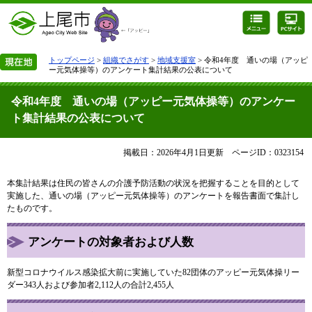
トップページ
>
組織でさがす
>
地域支援室
> 令和4年度 通いの場（アッピ
ー元気体操等）のアンケート集計結果の公表について
令和4年度 通いの場（アッピー元気体操等）のアンケー
ト集計結果の公表について
掲載日：2026年4月1日更新
ページID：0323154
本集計結果は住民の皆さんの介護予防活動の状況を把握することを目的として
実施した、通いの場（アッピー元気体操等）のアンケートを報告書面で集計し
たものです。
アンケートの対象者および人数
新型コロナウイルス感染拡大前に実施していた82団体のアッピー元気体操リー
ダー343人および参加者2,112人の合計2,455人