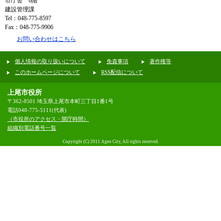
市庁舎 6階
建設管理課
Tel：048-775-8597
Fax：048-775-9906
お問い合わせはこちら
個人情報の取り扱いについて
免責事項
著作権等
このホームページについて
RSS配信について
上尾市役所
〒362-8501 埼玉県上尾市本町三丁目1番1号
電話048-775-5111(代表)
（市役所のアクセス・開庁時間）
組織別電話番号一覧
Copyright (C) 2011 Ageo City, All rights reserved.