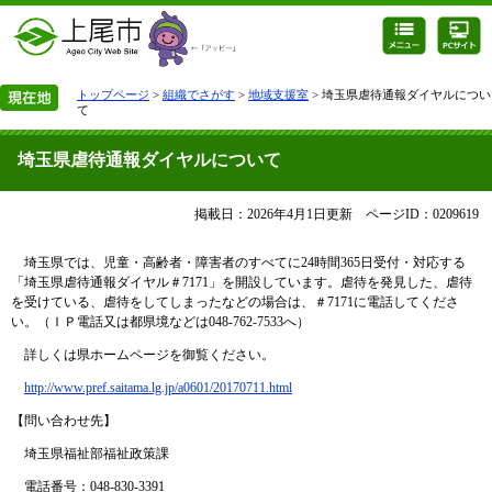
トップページ
>
組織でさがす
>
地域支援室
> 埼玉県虐待通報ダイヤルについ
て
埼玉県虐待通報ダイヤルについて
掲載日：2026年4月1日更新
ページID：0209619
埼玉県では、児童・高齢者・障害者のすべてに24時間365日受付・対応する
「埼玉県虐待通報ダイヤル＃7171」を開設しています。虐待を発見した、虐待
を受けている、虐待をしてしまったなどの場合は、＃7171に電話してくださ
い。（ＩＰ電話又は都県境などは048-762-7533へ）
詳しくは県ホームページを御覧ください。
http://www.pref.saitama.lg.jp/a0601/20170711.html
【問い合わせ先】
埼玉県福祉部福祉政策課
電話番号：048-830-3391