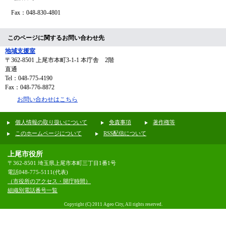
Fax：048-830-4801
このページに関するお問い合わせ先
地域支援室
〒362-8501
上尾市本町3-1-1 本庁舎 2階
直通
Tel：048-775-4190
Fax：048-776-8872
お問い合わせはこちら
個人情報の取り扱いについて
免責事項
著作権等
このホームページについて
RSS配信について
上尾市役所
〒362-8501 埼玉県上尾市本町三丁目1番1号
電話048-775-5111(代表)
（市役所のアクセス・開庁時間）
組織別電話番号一覧
Copyright (C) 2011 Ageo City, All rights reserved.