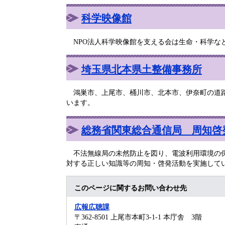
科学映像館
NPO法人科学映像館を支える会は生命・科学な
埼玉県北本県土整備事務所
鴻巣市、上尾市、桶川市、北本市、伊奈町の道路
います。
総務省関東総合通信局 周知啓
不法無線局の未然防止を図り、電波利用環境の保
対する正しい知識等の周知・啓発活動を実施して
このページに関するお問い合わせ先
広報広聴課
〒362-8501
上尾市本町3-1-1 本庁舎 3階