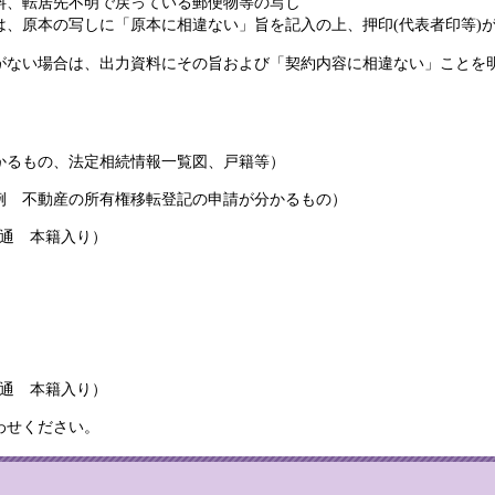
、転居先不明で戻っている郵便物等の写し
原本の写しに「原本に相違ない」旨を記入の上、押印(代表者印等)が
い場合は、出力資料にその旨および「契約内容に相違ない」ことを明
るもの、法定相続情報一覧図、戸籍等）
不動産の所有権移転登記の申請が分かるもの）
通 本籍入り）
通 本籍入り）
わせください。