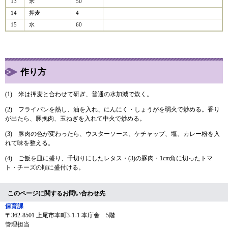
13
米
50
14
押麦
4
15
水
60
作り方
(1) 米は押麦と合わせて研ぎ、普通の水加減で炊く。
(2) フライパンを熱し、油を入れ、にんにく・しょうがを弱火で炒める。香り
が出たら、豚挽肉、玉ねぎを入れて中火で炒める。
(3) 豚肉の色が変わったら、ウスターソース、ケチャップ、塩、カレー粉を入
れて味を整える。
(4) ご飯を皿に盛り、千切りにしたレタス・(3)の豚肉・1cm角に切ったトマ
ト・チーズの順に盛付ける。
このページに関するお問い合わせ先
保育課
〒362-8501
上尾市本町3-1-1 本庁舎 5階
管理担当