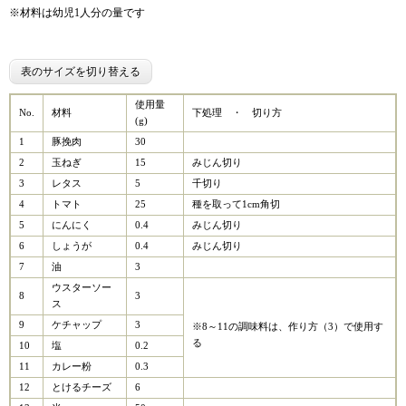
※材料は幼児1人分の量です
表のサイズを切り替える
使用量
No.
材料
下処理 ・ 切り方
(g)
1
豚挽肉
30
2
玉ねぎ
15
みじん切り
3
レタス
5
千切り
4
トマト
25
種を取って1cm角切
5
にんにく
0.4
みじん切り
6
しょうが
0.4
みじん切り
7
油
3
ウスターソー
8
3
ス
9
ケチャップ
3
※8～11の調味料は、作り方（3）で使用す
る
10
塩
0.2
11
カレー粉
0.3
12
とけるチーズ
6