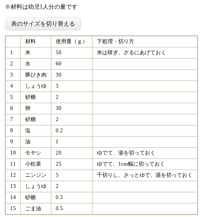
※材料は幼児1人分の量です
表のサイズを切り替える
材料
使用量（ｇ）
下処理・切り方
1
米
50
米は研ぎ、ざるにあげておく
2
水
60
3
豚ひき肉
30
4
しょうゆ
3
5
砂糖
2
6
卵
30
7
砂糖
2
8
塩
0.2
9
油
1
10
モヤシ
20
ゆでて、湯を切っておく
11
小松菜
25
ゆでて、1cm幅に切っておく
12
ニンジン
5
千切りし、さっとゆで、湯を切っておく
13
しょうゆ
2
14
砂糖
0.5
15
ごま油
0.5