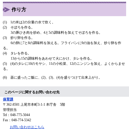
作り方
(1) 1の米は2の分量の水で炊く。
(2) そぼろを作る。
3の豚ひき肉を炒め、4と5の調味料を加えてそぼろを作る。
(3) 炒り卵を作る。
6の卵に7と8の調味料を加える。フライパンに9の油を加え、炒り卵を作
る。
(4) タレを作る。
13から15の調味料をあわせて火にかけ、タレを作る。
(5) (4)のタレに10のモヤシ、11の小松菜、12のニンジンを加え、よくからませ
る。
(6) 器に盛ったご飯に、(2)、(3)、(4)を盛りつけて出来上がり。
このページに関するお問い合わせ先
保育課
〒362-8501
上尾市本町3-1-1 本庁舎 5階
管理担当
Tel：048-775-5044
Fax：048-774-5342
お問い合わせはこちら