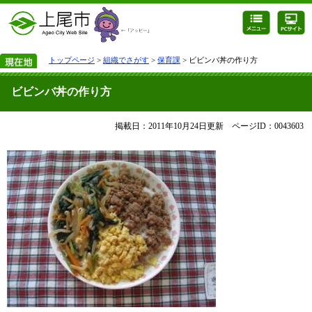
トップページ
>
組織でさがす
>
保育課
> ビビンバ丼の作り方
ビビンバ丼の作り方
掲載日：2011年10月24日更新
ページID：0043603