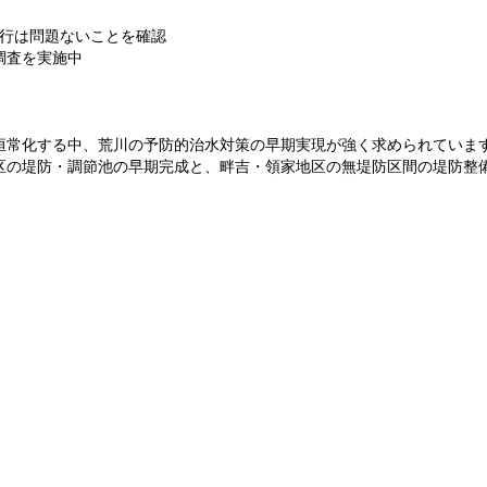
通行は問題ないことを確認
調査を実施中
恒常化する中、荒川の予防的治水対策の早期実現が強く求められてい
の堤防・調節池の早期完成と、畔吉・領家地区の無堤防区間の堤防整