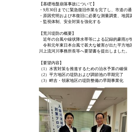
【基礎地盤崩落事故について】
・9月30日までに緊急復旧作業を完了し、市道の
・原因究明および本復旧に必要な測量調査、地質
・監視体制、安全対策を強化する
【荒川堤防の概要】
近年の台風や線状降水帯等による記録的豪雨が
令和元年東日本台風で甚大な被害が出た平方地区
川上流河川事務所長等へ要望書を提出しました。
【要望内容】
（1）水害対策を推進するための治水予算の確保
（2）平方地区の堤防および調節池の早期完了
（3）畔吉・領家地区の堤防整備の早期事業化