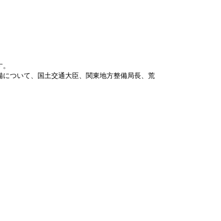
ます。
備について、国土交通大臣、関東地方整備局長、荒