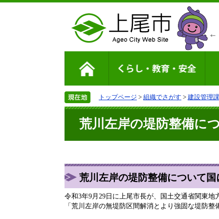
トップページ
>
組織でさがす
>
建設管理
荒川左岸の堤防整備に
荒川左岸の堤防整備について国
令和3年9月29日に上尾市長が、国土交通省関東
「荒川左岸の無堤防区間解消とより強固な堤防整