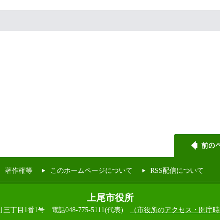
著作権等
このホームページについて
RSS配信について
上尾市役所
本町三丁目1番1号
電話048-775-5111(代表)
（市役所のアクセス・開庁時