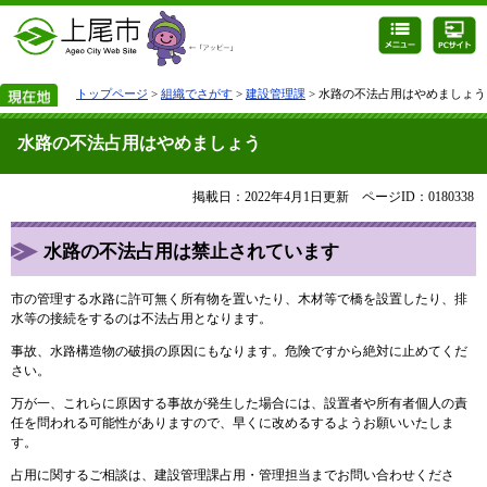
トップページ
>
組織でさがす
>
建設管理課
> 水路の不法占用はやめましょう
水路の不法占用はやめましょう
掲載日：2022年4月1日更新
ページID：0180338
水路の不法占用は禁止されています
市の管理する水路に許可無く所有物を置いたり、木材等で橋を設置したり、排
水等の接続をするのは不法占用となります。
事故、水路構造物の破損の原因にもなります。危険ですから絶対に止めてくだ
さい。
万が一、これらに原因する事故が発生した場合には、設置者や所有者個人の責
任を問われる可能性がありますので、早くに改めるするようお願いいたしま
す。
占用に関するご相談は、建設管理課占用・管理担当までお問い合わせくださ