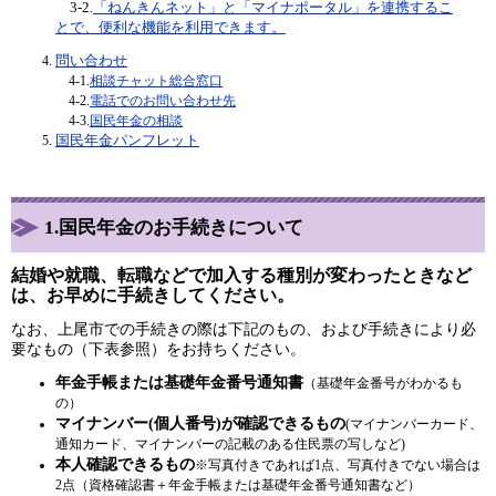
3-2.
「ねんきんネット」と「マイナポータル」を連携するこ
とで、便利な機能を利用できます。
問い合わせ
4-1.
相談チャット総合窓口
​4-2.
電話でのお問い合わせ先
​ 4-3.
国民年金の相談
国民年金パンフレット
1.国民年金のお手続きについて
結婚や就職、転職などで加入する種別が変わったときなど
は、お早めに手続きしてください。
なお、上尾市での手続きの際は下記のもの、および手続きにより必
要なもの（下表参照）をお持ちください。
年金手帳または基礎年金番号通知書
（基礎年金番号がわかるも
の）
マイナンバー(個人番号)が確認できるもの
(マイナンバーカード、
通知カード、マイナンバーの記載のある住民票の写しなど)
​本人確認できるもの
※写真付きであれば1点、写真付きでない場合は
2点（資格確認書＋年金手帳または基礎年金番号通知書など）