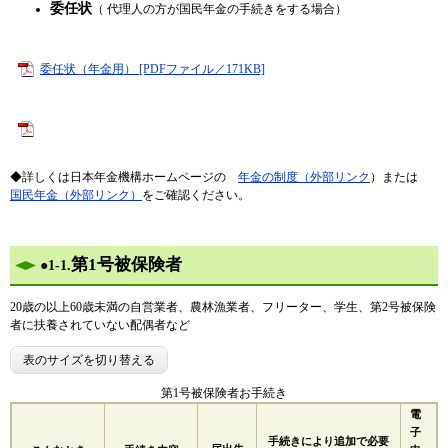
委任状
（ 代理人の方が国民年金の手続きをする場合）
委任状（年金用） [PDFファイル／171KB]
◆詳しくは日本年金機構ホームページの
年金の制度（外部リンク
）または
国民年金（外部リンク）
をご確認ください。
第1号被保険者
●
1-1.
20歳の以上60歳未満の自営業者、農林漁業者、フリーター、学生、第2号被保険
者に扶養されていない配偶者など
表のサイズを切り替える
第1号被保険者お手続き
電
子
手続きにより追加で必要