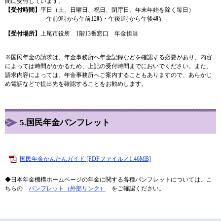
間に受付しています。
【受付時間】
平日（土、日曜日、祝日、閉庁日、年末年始を除く毎日）
午前9時から午前12時・午後1時から午後4時
【受付場所】
上尾市役所 1階13番窓口 年金担当
※国民年金の請求は、年金事務所へ年金記録などを確認する必要があり、内容
によっては時間がかかるため、上記の受付時間までにおいでください。また、
請求内容によっては、年金事務所へご案内することもありますので、あらかじ
め電話などで提出先を確認することをお勧めします。
5.
国民年金パンフレット
国民年金かんたんガイド [PDFファイル／1.46MB]
◆日本年金機構ホームページの年金に関する各種パンフレットについては、こ
ちらの
パンフレット（外部リンク）
をご確認ください。