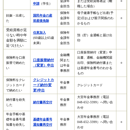
金課年
または受給資格者証（離
○
申請
（学生）​
金担当
職した場合）
保険年
母子健康手帳など出産(予
妊娠・出産し
国民年金の産
金課年
定)日および親子関係のわ
○
た
前産後免除
金担当
かるもの
受給資格が足
任意加入
保険年
りない時や年
預（貯）金通帳と届け出
(60歳以上65歳
金課年
金額を満額に
印
未満）
金担当
近づけたい
口座振替納付（変更）申
金融機
保険料を口座
出書、通帳、金融機関届
口座振替納付
関また
振替で納めた
出印、保険料納付書また
○
（変更）申出
は年金
い
は基礎年金番号のわかる
事務所
もの
クレジットカ
保険料をクレ
年金事
ード納付(変
ジットカード
クレジットカード
務所
更)申出
で納めたい
大宮年金事務所（電話
納付書を紛失
年金事
納付書再交付
048-652-3399）へ問い合
した
務所
わせ
年金手帳や基
大宮年金事務所（電話
礎年金番号通
基礎年金番号
年金事
048-652-3399）へ問い合
○
知書を紛失し
通知書再交付
務所
わせ
た