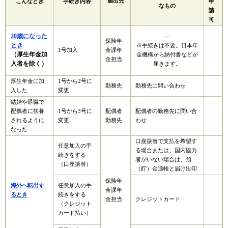
届出先
こんなとき
手続き内容
申
なもの
請
可
20歳になった
―
保険年
とき
※手続きは不要。日本年
1号加入
金課年
（厚生年金加
金機構から納付書などが
金担当
入者を除く）
届きます。
厚生年金に加
1号から2号に
勤務先
勤務先に問い合わせ
入した
変更
結婚や退職で
配偶者に扶養
1号から3号に
配偶者
配偶者の勤務先に問い合
されるように
変更
勤務先
わせ
なった
口座振替で支払を希望す
任意加入の手
る場合または、国内協力
続きをする
者がいない場合は、預
（口座振替）
（貯）金通帳と届け出印
保険年
海外へ転出す
任意加入の手
金課年
るとき
続きをする
金担当
クレジットカード
（クレジット
カード払い）