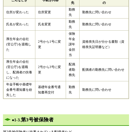
こんなとき
手続き内容
先
の
勤務
住所が変わった
住所変更
勤務先に問い合わせ
先
勤務
氏名が変わった
氏名変更
勤務先に問い合わせ
先
保険
厚生年金の会社
年金
2号から1号に変
資格喪失日が分かる書類（資
(官公庁)を退職し
課年
更
格喪失証明書など）
た
金担
当
厚生年金の会社
配偶
(官公庁)を退職
2号から3号に変
者勤
配偶者の勤務先に問い合わせ
し、配偶者の扶養
更
務先
になった
年金手帳や基礎年
基礎年金番号通
勤務
金番号通知書を紛
勤務先に問い合わせ
知書再交付
先
失した
第3号被保険者
●
1-3.