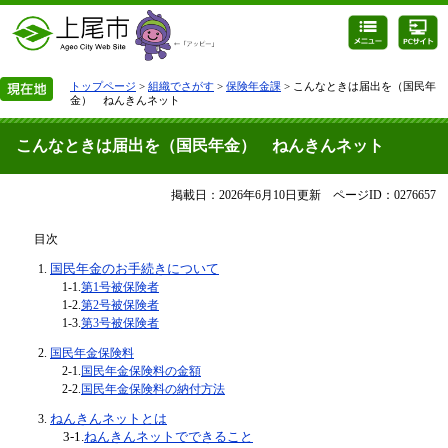
トップページ
>
組織でさがす
>
保険年金課
> こんなときは届出を（国民年
金） ねんきんネット
こんなときは届出を（国民年金） ねんきんネット
掲載日：2026年6月10日更新
ページID：0276657
目次
国民年金のお手続きについて
1-1.
第1号被保険者
1-2.
第2号被保険者
1-3.
第3号被保険者
国民年金保険料
​2-1.
国民年金保険料の金額
​ 2-2.
国民年金保険料の納付方法
ねんきんネットとは
3-1.
ねんきんネットでできること