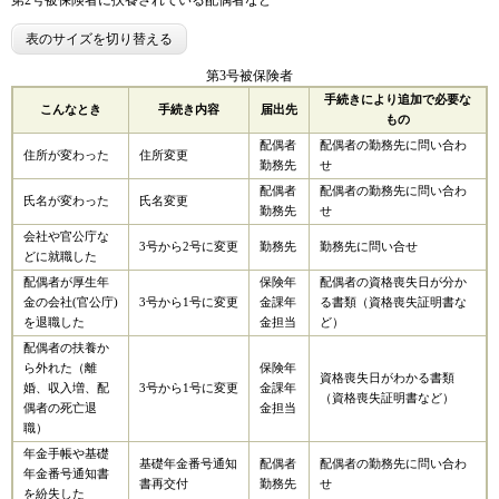
第2号被保険者に扶養されている配偶者など
表のサイズを切り替える
第3号被保険者
手続きにより追加で必要な
こんなとき
手続き内容
届出先
もの
配偶者
配偶者の勤務先に問い合わ
住所が変わった
住所変更
勤務先
せ
配偶者
配偶者の勤務先に問い合わ
氏名が変わった
氏名変更
勤務先
せ
会社や官公庁な
3号から2号に変更
勤務先
勤務先に問い合せ
どに就職した
配偶者が厚生年
保険年
配偶者の資格喪失日が分か
金の会社(官公庁)
3号から1号に変更
金課年
る書類（資格喪失証明書な
を退職した
金担当
ど）
配偶者の扶養か
ら外れた（離
保険年
資格喪失日がわかる書類
婚、収入増、配
3号から1号に変更
金課年
（資格喪失証明書など）
偶者の死亡退
金担当
職）
年金手帳や基礎
基礎年金番号通知
配偶者
配偶者の勤務先に問い合わ
年金番号通知書
書再交付
勤務先
せ
を紛失した