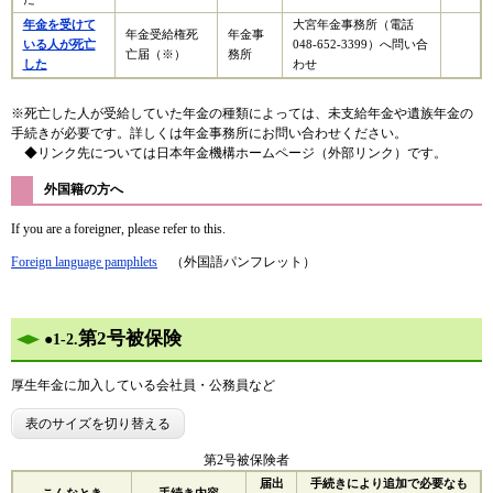
年金を受けて
大宮年金事務所（電話
年金受給権死
年金事
いる人が死亡
048-652-3399）へ問い合
亡届（※）
務所
した
わせ
※死亡した人が受給していた年金の種類によっては、未支給年金や遺族年金の
手続きが必要です。詳しくは年金事務所にお問い合わせください。
◆リンク先については日本年金機構ホームページ（外部リンク）です。
外国籍の方へ
If you are a foreigner, please refer to this.
Foreign language pamphlets
（外国語パンフレット）
第2号被保険
●
1-2.
厚生年金に加入している会社員・公務員など
表のサイズを切り替える
第2号被保険者
届出
手続きにより追加で必要なも