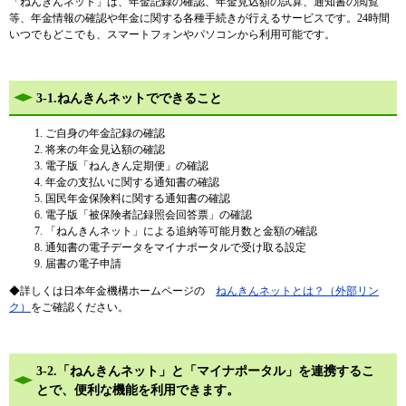
「ねんきんネット」は、年金記録の確認、年金見込額の試算、通知書の閲覧
等、年金情報の確認や年金に関する各種手続きが行えるサービスです。24時間
いつでもどこでも、スマートフォンやパソコンから利用可能です。
3-1.ねんきんネットでできること
ご自身の年金記録の確認
将来の年金見込額の確認
電子版「ねんきん定期便」の確認
年金の支払いに関する通知書の確認
国民年金保険料に関する通知書の確認
電子版「被保険者記録照会回答票」の確認
「ねんきんネット」による追納等可能月数と金額の確認
通知書の電子データをマイナポータルで受け取る設定
届書の電子申請
◆詳しくは日本年金機構ホームページの
ねんきんネットとは？（外部リン
ク）
をご確認ください。
3-2.「ねんきんネット」と「マイナポータル」を連携するこ
とで、便利な機能を利用できます。