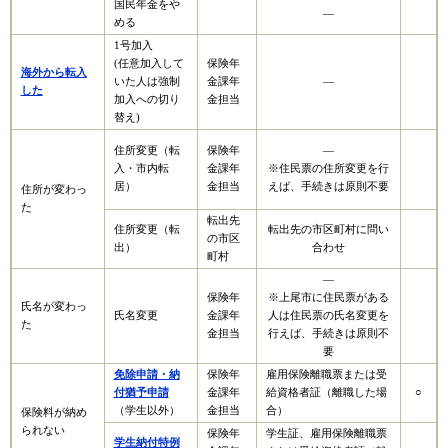
国民年金をや
―
める
1号加入
(任意加入して
保険年
海外から転入
いた人は強制
金課年
―
した
加入への切り
金担当
替え)
住所変更（転
保険年
―
入・市内転
金課年
※住民票の住所変更を行
居）
金担当
えば、手続きは原則不要
住所が変わっ
た
転出先
住所変更（転
転出先の市区町村に問い
の市区
出）
合わせ
町村
―
保険年
※上尾市に住民票がある
氏名が変わっ
氏名変更
金課年
人は住民票の氏名変更を
た
金担当
行えば、手続きは原則不
要
免除申請・納
保険年
雇用保険離職票または受
付猶予申請
金課年
給資格者証（離職した場
○
（学生以外）​
金担当
合）
保険料が納め
られない
保険年
学生証、雇用保険離職票
学生納付特例