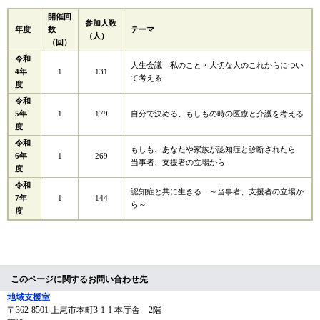
開催回
参加人数
年度
数
テーマ
（人）
（回）
令和
人生会議 私のこと・大切な人のこれからについ
4年
1
131
て考える
度
令和
5年
1
179
自分で決める、もしもの時の医療と介護を考える
度
令和
もしも、あなたや家族が認知症と診断されたら
6年
1
269
当事者、支援者の立場から
度
令和
認知症と共に生きる ～当事者、支援者の立場か
7年
1
144
ら～
度
このページに関するお問い合わせ先
地域支援室
〒362-8501
上尾市本町3-1-1 本庁舎 2階