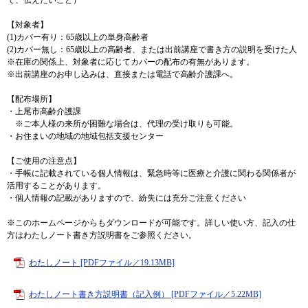
【対象者】
(1)カバー有り：65歳以上の単身高齢者
(2)カバー無し：65歳以上の高齢者、または出前講座で書き方の説明を受けた人
※在庫の関係上、対象者に応じてカバーの配布の有無があります。
※出前講座のお申し込みは、直接または電話で高齢介護課へ。
【配布場所】
・上尾市高齢介護課
※ご本人様の来所が困難な場合は、代理の受け取りも可能。
・お住まいの地域の地域包括支援センター
【ご使用の注意点】
・手帳に記載されている個人情報は、緊急時等に医療と介護に関わる関係者が
活用することがあります。
・個人情報の記載がありますので、紛失には充分ご注意ください
※このホームページからもダウンロードが可能です。詳しい使い方、記入の仕
方はわたしノート書き方説明書をご参照ください。
わたしノート [PDFファイル／19.13MB]
わたしノート書き方説明書（記入例） [PDFファイル／5.22MB]