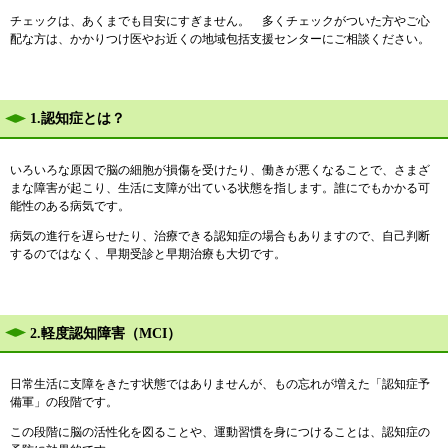
チェックは、あくまでも目安にすぎません。 多くチェックがついた方やご心
配な方は、かかりつけ医やお近くの地域包括支援センターにご相談ください。
1.認知症とは？
いろいろな原因で脳の細胞が損傷を受けたり、働きが悪くなることで、さまざ
まな障害が起こり、生活に支障が出ている状態を指します。誰にでもかかる可
能性のある病気です。
病気の進行を遅らせたり、治療できる認知症の場合もありますので、自己判断
するのではなく、早期受診と早期治療も大切です。
2.軽度認知障害（MCI）
日常生活に支障をきたす状態ではありませんが、もの忘れが増えた「認知症予
備軍」の段階です。
この段階に脳の活性化を図ることや、運動習慣を身につけることは、認知症の