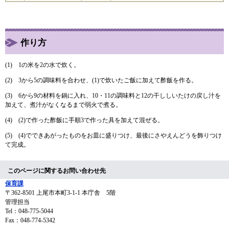
作り方
(1) 1の米を2の水で炊く。
(2) 3から5の調味料を合わせ、(1)で炊いたご飯に加えて酢飯を作る。
(3) 6から9の材料を鍋に入れ、10・11の調味料と12の干ししいたけの戻し汁を
加えて、煮汁がなくなるまで弱火で煮る。
(4) (2)で作った酢飯に手順3で作った具を加えて混ぜる。
(5) (4)でできあがったものをお皿に盛りつけ、最後にさやえんどうを飾りつけ
て完成。
このページに関するお問い合わせ先
保育課
〒362-8501
上尾市本町3-1-1 本庁舎 5階
管理担当
Tel：048-775-5044
Fax：048-774-5342