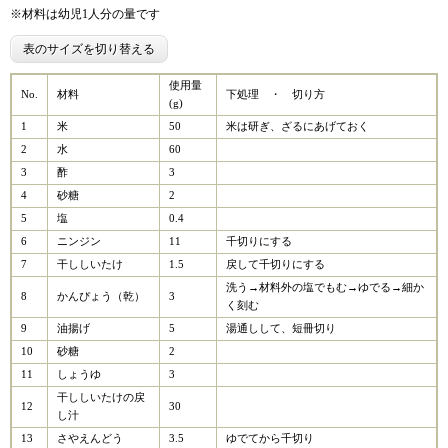
※材料は幼児1人分の量です
表のサイズを切り替える
使用量
No.
材料
下処理 ・ 切り方
(g)
1
米
50
米は研ぎ、ざるにあげておく
2
水
60
3
酢
3
4
砂糖
2
5
塩
0.4
6
ニンジン
11
千切りにする
7
干ししいたけ
1.5
戻して千切りにする
洗う→材料外の塩でもむ→ゆでる→細か
8
かんぴょう（乾）
3
く刻む
9
油揚げ
5
湯通しして、短冊切り
10
砂糖
2
11
しょうゆ
3
干ししいたけの戻
12
30
し汁
13
さやえんどう
3.5
ゆでてから千切り