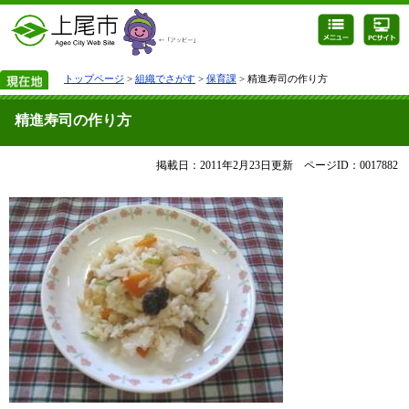
トップページ
>
組織でさがす
>
保育課
> 精進寿司の作り方
精進寿司の作り方
掲載日：2011年2月23日更新
ページID：0017882