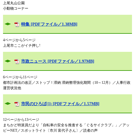
上尾丸山公園
小動物コーナー
特集 [PDFファイル／1.38MB]
4ページから5ページ
上尾市ここがイチ押し!
市政ニュース [PDFファイル／1.97MB]
6ページから11ページ
都市計画法の改正／ストップ！滞納 滞納整理強化期間（10～12月）／人事行政
運営状況他
市民のひろば(1) [PDFファイル／1.57MB]
12ページから13ページ
まちかど特派員だより「自転車の安全を推進する「ぐるサイクラブ」」／アッ
ピーNET／スポットライト〔市川 富代子さん〕／読者の声