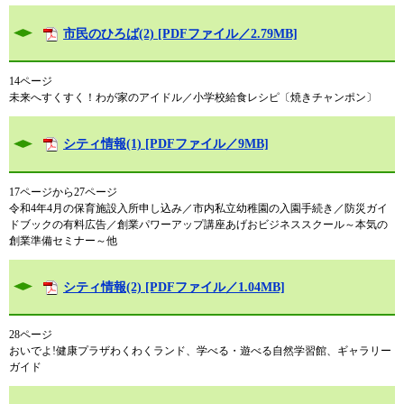
市民のひろば(2) [PDFファイル／2.79MB]
14ページ
未来へすくすく！わが家のアイドル／小学校給食レシピ〔焼きチャンポン〕
シティ情報(1) [PDFファイル／9MB]
17ページから27ページ
令和4年4月の保育施設入所申し込み／市内私立幼稚園の入園手続き／防災ガイ
ドブックの有料広告／創業パワーアップ講座あげおビジネススクール～本気の
創業準備セミナー～他
シティ情報(2) [PDFファイル／1.04MB]
28ページ
おいでよ!健康プラザわくわくランド、学べる・遊べる自然学習館、ギャラリー
ガイド