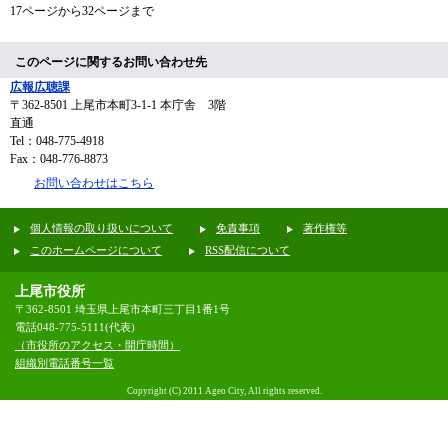
17ページから32ページまで
このページに関するお問い合わせ先
広報広聴課
〒362-8501
上尾市本町3-1-1 本庁舎 3階
直通
Tel：048-775-4918
Fax：048-776-8873
お問い合わせはこちら
個人情報の取り扱いについて
免責事項
著作権等
このホームページについて
RSS配信について
上尾市役所
〒362-8501 埼玉県上尾市本町三丁目1番1号
電話048-775-5111(代表)
（市役所のアクセス・開庁時間）
組織別電話番号一覧
Copyright (C) 2011 Ageo City, All rights reserved.