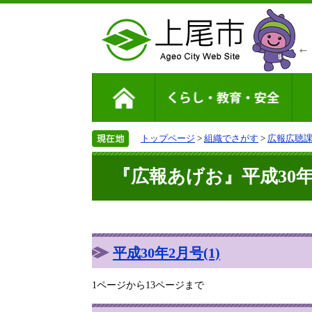
トップページ
>
組織でさがす
>
広報広聴
『広報あげお』平成30年2
平成30年2月号(1)
1ページから13ページまで