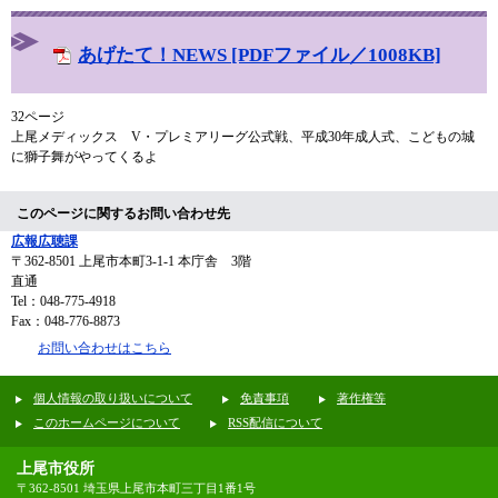
あげたて！NEWS [PDFファイル／1008KB]
32ページ
上尾メディックス V・プレミアリーグ公式戦、平成30年成人式、こどもの城
に獅子舞がやってくるよ
このページに関するお問い合わせ先
広報広聴課
〒362-8501
上尾市本町3-1-1 本庁舎 3階
直通
Tel：048-775-4918
Fax：048-776-8873
お問い合わせはこちら
個人情報の取り扱いについて
免責事項
著作権等
このホームページについて
RSS配信について
上尾市役所
〒362-8501 埼玉県上尾市本町三丁目1番1号