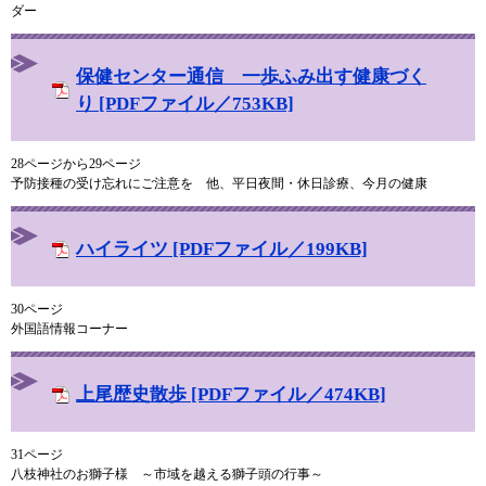
ダー
保健センター通信 一歩ふみ出す健康づく
り [PDFファイル／753KB]
28ページから29ページ
予防接種の受け忘れにご注意を 他、平日夜間・休日診療、今月の健康
ハイライツ [PDFファイル／199KB]
30ページ
外国語情報コーナー
上尾歴史散歩 [PDFファイル／474KB]
31ページ
八枝神社のお獅子様 ～市域を越える獅子頭の行事～