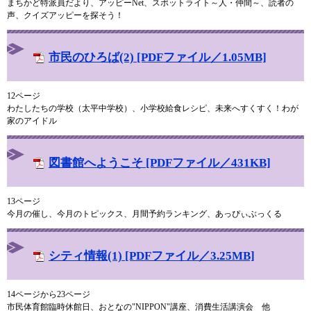
まちかど特派員だより、アッピーNet、スポットライト～人・仲間～、読者の
声、クイズアッピーを探そう！
市民のひろば(2) [PDFファイル／1.05MB]
12ページ
わたしたちの学校（太平中学校）、小学校給食レシピ、未来へすくすく！わが
家のアイドル
図書館へようこそ [PDFファイル／431KB]
13ページ
今月の催し、今月のトピックス、月間予約ランキング、あっぴぃぶっくる
シティ情報(1) [PDFファイル／3.25MB]
14ページから23ページ
市民体育館臨時休館日、おとなの"NIPPON"講座、消費生活講演会 他