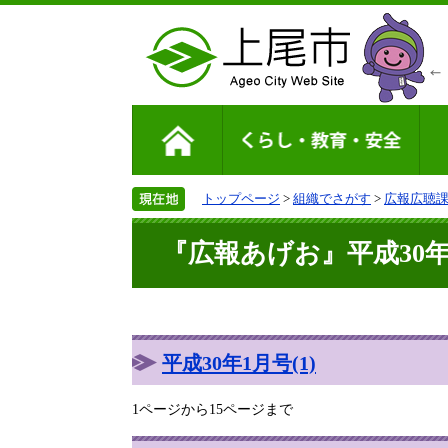
トップページ
>
組織でさがす
>
広報広聴
『広報あげお』平成30年1
平成30年1月号(1)
1ページから15ページまで