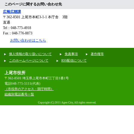
このページに関するお問い合わせ先
広報広聴課
〒362-8501
上尾市本町3-1-1 本庁舎 3階
直通
Tel：048-775-4918
Fax：048-776-8873
お問い合わせはこちら
個人情報の取り扱いについて
免責事項
著作権等
このホームページについて
RSS配信について
上尾市役所
〒362-8501 埼玉県上尾市本町三丁目1番1号
電話048-775-5111(代表)
（市役所のアクセス・開庁時間）
組織別電話番号一覧
Copyright (C) 2011 Ageo City, All rights reserved.