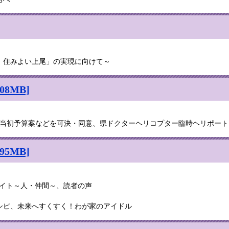
、住みよい上尾」の実現に向けて～
8MB]
度当初予算案などを可決・同意、県ドクターヘリコプター臨時ヘリポート
5MB]
ライト～人・仲間～、読者の声
シピ、未来へすくすく！わが家のアイドル