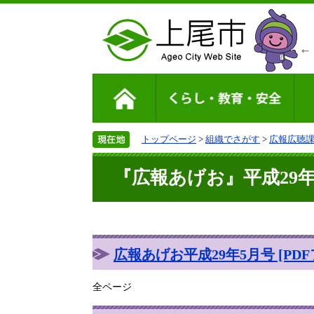
トップページ
>
組織でさがす
>
広報広聴
『広報あげお』平成29年5
広報あげお平成29年5月号 [PDF
全ページ