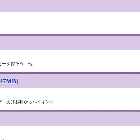
ピーを探そう 他
7MB]
グ あげお駅からハイキング
ちへ