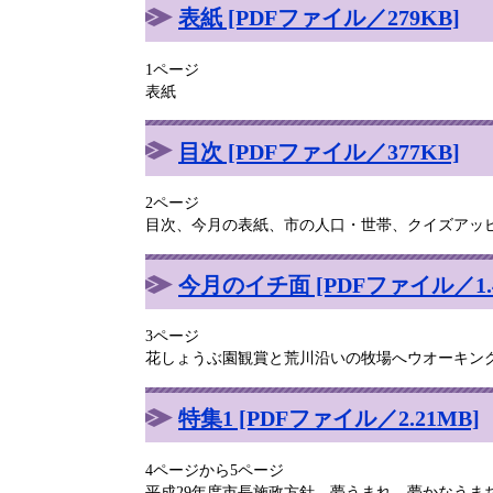
表紙 [PDFファイル／279KB]
1ページ
表紙
目次 [PDFファイル／377KB]
2ページ
目次、今月の表紙、市の人口・世帯、クイズアッ
今月のイチ面 [PDFファイル／1.4
3ページ
花しょうぶ園観賞と荒川沿いの牧場へウオーキン
特集1 [PDFファイル／2.21MB]
4ページから5ページ
平成29年度市長施政方針 夢うまれ、夢かなうま