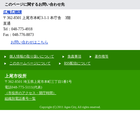
このページに関するお問い合わせ先
広報広聴課
〒362-8501
上尾市本町3-1-1 本庁舎 3階
直通
Tel：048-775-4918
Fax：048-776-8873
お問い合わせはこちら
個人情報の取り扱いについて
免責事項
著作権等
このホームページについて
RSS配信について
上尾市役所
〒362-8501 埼玉県上尾市本町三丁目1番1号
電話048-775-5111(代表)
（市役所のアクセス・開庁時間）
組織別電話番号一覧
Copyright (C) 2011 Ageo City, All rights reserved.