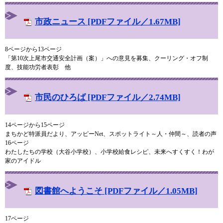
市政ニュース [PDFファイル／1.67MB]
8ページから13ページ
「第10次上尾市交通安全計画（案）」への意見を募集、クーリング・オフ制
度、技能功労者表彰 他
市民のひろば [PDFファイル／2.74MB]
14ページから15ページ
まちかど特派員だより、アッピーNet、スポットライト～人・仲間～、読者の声
16ページ
わたしたちの学校（大谷小学校）、小学校給食レシピ、未来へすくすく！わが
家のアイドル
図書館へようこそ [PDFファイル／1.05MB]
17ページ