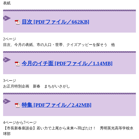
表紙
目次 [PDFファイル／662KB]
2ページ
目次、今月の表紙、市の人口・世帯、クイズアッピーを探そう 他
今月のイチ面 [PDFファイル／1.14MB]
3ページ
お正月特別企画 新春 まちがいさがし
特集 [PDFファイル／2.42MB]
4ページから7ページ
【市長新春座談会】若い力で上尾から未来へ羽ばたけ！ 秀明英光高等学校水
球部