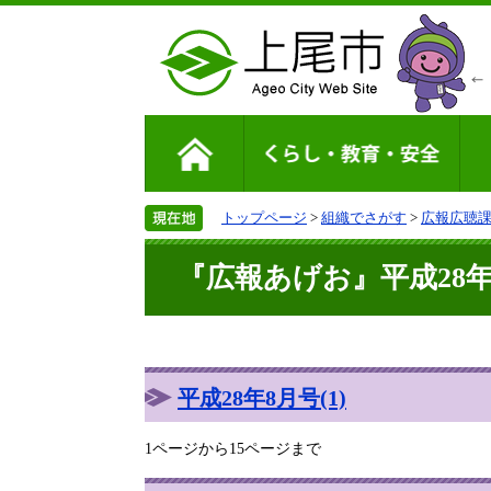
トップページ
>
組織でさがす
>
広報広聴
『広報あげお』平成28年8
平成28年8月号(1)
1ページから15ページまで