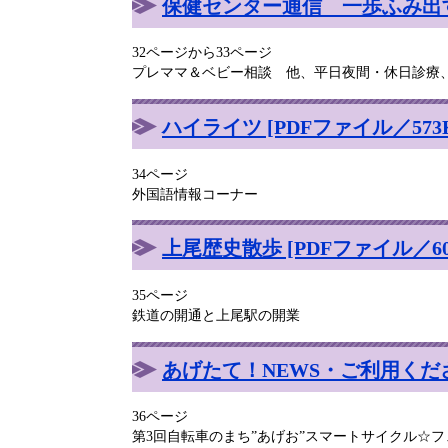
保健センター通信 一歩ふみ出す健
32ページから33ページ
プレママ＆ベビー相談 他、平日夜間・休日診療
ハイライツ [PDFファイル／573K
34ページ
外国語情報コーナー
上尾歴史散歩 [PDFファイル／60
35ページ
鉄道の開通と上尾駅の開業
あげたて！NEWS・ご利用ください
36ページ
第3回自転車のまち”あげお”スマートサイクル☆