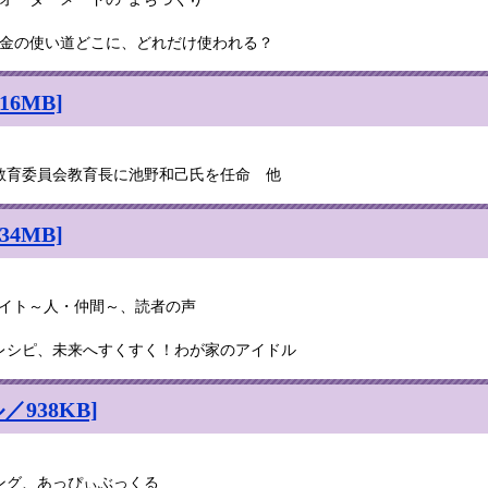
税金の使い道どこに、どれだけ使われる？
6MB]
教育委員会教育長に池野和己氏を任命 他
4MB]
ライト～人・仲間～、読者の声
レシピ、未来へすくすく！わが家のアイドル
938KB]
ング、あっぴぃぶっくる