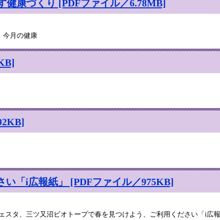
康づくり [PDFファイル／6.78MB]
、今月の健康
B]
2KB]
「i広報紙」 [PDFファイル／975KB]
フェスタ、三ツ又沼ビオトープで春を見つけよう、ご利用ください「i広