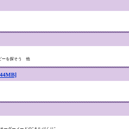
ピーを探そう 他
4MB]
オーダーメードの"まちづくり"