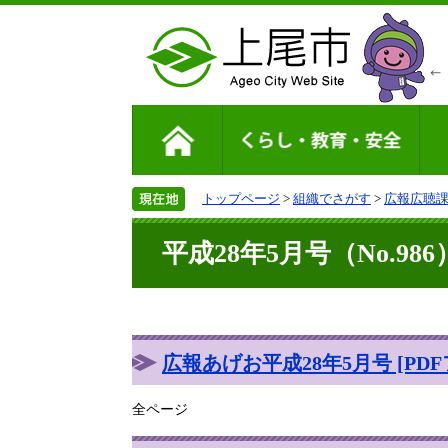
トップページ
>
組織でさがす
>
広報広聴
平成28年5月号（No.986
広報あげお平成28年5月号 [PDF
全ページ