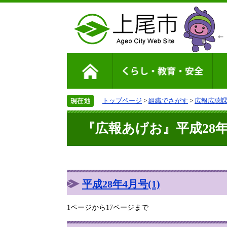
トップページ
>
組織でさがす
>
広報広聴
『広報あげお』平成28年4
平成28年4月号(1)
1ページから17ページまで