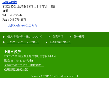
広報広聴課
〒362-8501
上尾市本町3-1-1 本庁舎 3階
直通
Tel：048-775-4918
Fax：048-776-8873
お問い合わせはこちら
個人情報の取り扱いについて
免責事項
著作権等
このホームページについて
RSS配信について
上尾市役所
〒362-8501 埼玉県上尾市本町三丁目1番1号
電話048-775-5111(代表)
（市役所のアクセス・開庁時間）
組織別電話番号一覧
Copyright (C) 2011 Ageo City, All rights reserved.