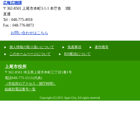
広報広聴課
〒362-8501
上尾市本町3-1-1 本庁舎 3階
直通
Tel：048-775-4918
Fax：048-776-8873
お問い合わせはこちら
個人情報の取り扱いについて
免責事項
著作権等
このホームページについて
RSS配信について
上尾市役所
〒362-8501 埼玉県上尾市本町三丁目1番1号
電話048-775-5111(代表)
（市役所のアクセス・開庁時間）
組織別電話番号一覧
Copyright (C) 2011 Ageo City, All rights reserved.