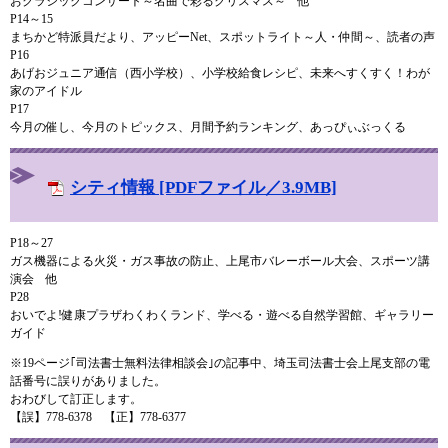
おクラシックコンサート～名曲で彩るクリスマス～ 他
P14～15
まちかど特派員だより、アッピーNet、スポットライト～人・仲間～、読者の声
P16
あげおジュニア通信（西小学校）、小学校給食レシピ、未来へすくすく！わが
家のアイドル
P17
今月の催し、今月のトピックス、月間予約ランキング、あっぴぃぶっくる
シティ情報 [PDFファイル／3.9MB]
P18～27
ガス機器による火災・ガス事故の防止、上尾市バレーボール大会、スポーツ講
演会 他
P28
おいでよ!健康プラザわくわくランド、学べる・遊べる自然学習館、ギャラリー
ガイド
※19ページ｢司法書士無料法律相談会｣の記事中、埼玉司法書士会上尾支部の電
話番号に誤りがありました。
おわびして訂正します。
【誤】778-6378 【正】778-6377