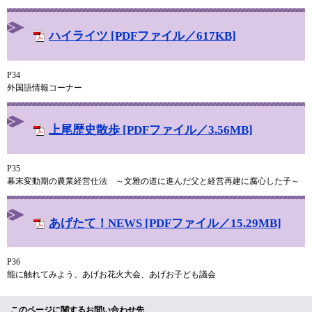
ハイライツ [PDFファイル／617KB]
P34
外国語情報コーナー
上尾歴史散歩 [PDFファイル／3.56MB]
P35
幕末変動期の農業経営仕法 ～文雅の道に進んだ父と経営再建に腐心した子～
あげたて！NEWS [PDFファイル／15.29MB]
P36
能に触れてみよう、あげお花火大会、あげお子ども議会
このページに関するお問い合わせ先