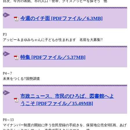
目次、今月の表紙、市の人口・世帯、クイズアッピーを探そう 他
今週のイチ面 [PDFファイル／6.3MB]
P3
アッピー＆まゆみちゃんに子どもが生まれます 名前を大募集!!
特集 [PDFファイル／5.37MB]
P4～7
未来をつくる!!国勢調査
市政ニュース、市民のひろば、図書館へよ
うこそ [PDFファイル／35.49MB]
P8～13
マイナンバー制度の開始に伴う住民登録の手続きを、保留地公売全9区画、あげ