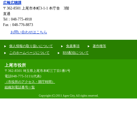
広報広聴課
〒362-8501
上尾市本町3-1-1 本庁舎 3階
直通
Tel：048-775-4918
Fax：048-776-8873
お問い合わせはこちら
個人情報の取り扱いについて
免責事項
著作権等
このホームページについて
RSS配信について
上尾市役所
〒362-8501 埼玉県上尾市本町三丁目1番1号
電話048-775-5111(代表)
（市役所のアクセス・開庁時間）
組織別電話番号一覧
Copyright (C) 2011 Ageo City, All rights reserved.