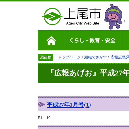
トップページ
>
組織でさがす
>
広報広聴
『広報あげお』平成27年1
平成27年1月号(1)
P1～19