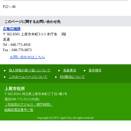
P22～40
このページに関するお問い合わせ先
広報広聴課
〒362-8501
上尾市本町3-1-1 本庁舎 3階
直通
Tel：048-775-4918
Fax：048-776-8873
お問い合わせはこちら
個人情報の取り扱いについて
免責事項
著作権等
このホームページについて
RSS配信について
上尾市役所
〒362-8501 埼玉県上尾市本町三丁目1番1号
電話048-775-5111(代表)
（市役所のアクセス・開庁時間）
組織別電話番号一覧
Copyright (C) 2011 Ageo City, All rights reserved.