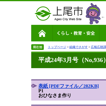
トップページ
>
組織でさがす
>
広報広聴
平成24年3月号（No,936
表紙 [PDFファイル／282KB]
P1
おひなさま作り