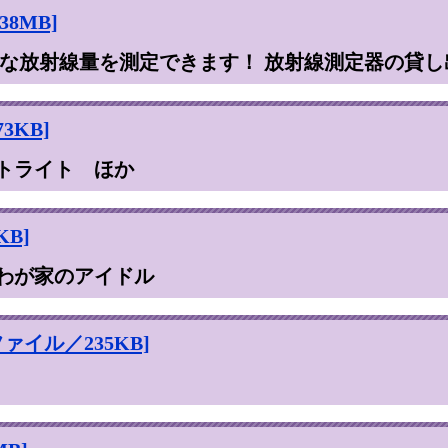
8MB]
近な放射線量を測定できます！ 放射線測定器の貸
3KB]
トライト ほか
B]
わが家のアイドル
ァイル／235KB]