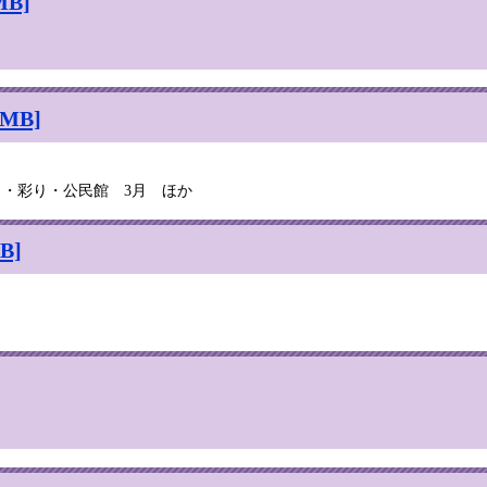
B]
MB]
し・彩り・公民館 3月 ほか
B]