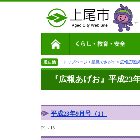
トップページ
>
組織でさがす
>
広報広聴
『広報あげお』平成23年9
平成23年9月号（1）
P1～13