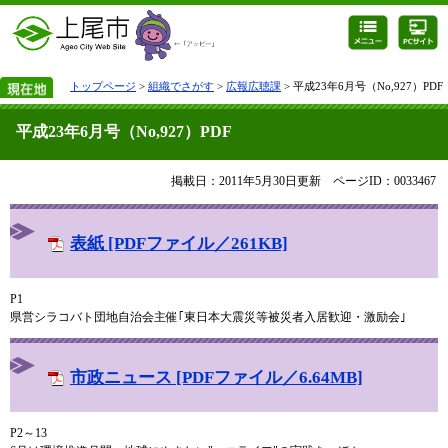
トップページ
>
組織でさがす
>
広報広聴課
> 平成23年6月号（No,927）PDF
平成23年6月号（No,927）PDF
掲載日：2011年5月30日更新
ページID：0033467
表紙 [PDFファイル／261KB]
P1
県営シラコバト団地自治会主催｢東日本大震災等被災者入居歓迎・激励会｣
市政ニュース [PDFファイル／6.64MB]
P2～13