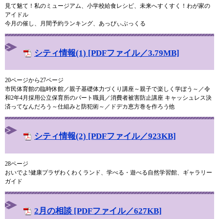
見て魅て！私のミュージアム、小学校給食レシピ、未来へすくすく！わが家の
アイドル
今月の催し、月間予約ランキング、あっぴぃぶっくる
シティ情報(1) [PDFファイル／3.79MB]
20ページから27ページ
市民体育館の臨時休館／親子基礎体力づくり講座～親子で楽しく学ぼう～／令
和2年4月採用公立保育所のパート職員／消費者被害防止講座 キャッシュレス決
済ってなんだろう～仕組みと防犯術～／ドデカ恵方巻を作ろう他
シティ情報(2) [PDFファイル／923KB]
28ページ
おいでよ!健康プラザわくわくランド、学べる・遊べる自然学習館、ギャラリー
ガイド
2月の相談 [PDFファイル／627KB]