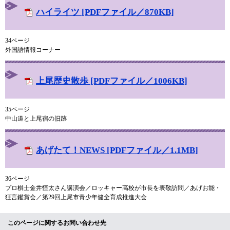
ハイライツ [PDFファイル／870KB]
34ページ
外国語情報コーナー
上尾歴史散歩 [PDFファイル／1006KB]
35ページ
中山道と上尾宿の旧跡
あげたて！NEWS [PDFファイル／1.1MB]
36ページ
プロ棋士金井恒太さん講演会／ロッキャー高校が市長を表敬訪問／あげお能・
狂言鑑賞会／第29回上尾市青少年健全育成推進大会
このページに関するお問い合わせ先