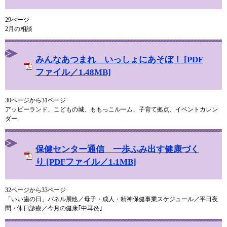
29ぺージ
2月の相談
みんなあつまれ いっしょにあそぼ！ [PDF
ファイル／1.48MB]
30ページから31ページ
アッピーランド、こどもの城、ももっこルーム、子育て拠点、イベントカレン
ダー
保健センター通信 一歩ふみ出す健康づく
り [PDFファイル／1.1MB]
32ページから33ページ
「いい歯の日」パネル展他／母子・成人・精神保健事業スケジュール／平日夜
間・休日診療／今月の健康｢中耳炎｣