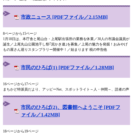
市政ニュース [PDFファイル／2.15MB]
8ページから15ページ
1月18日は、本庁舎と尾山台・上尾駅出張所の業務を休業／30人の市議会議員が
誕生／上尾丸山公園池干し祭｢泥かき連｣を募集／上尾の魅力を発掘！おみやげ
もの屋さん巡りスタンプラリー開催中！／始まります 税の申告他
市民のひろば(1) [PDFファイル／1.28MB]
16ページから17ページ
まちかど特派員だより、アッピーNet、スポットライト～人・仲間～、読者の声
市民のひろば(2)、図書館へようこそ [PDFフ
ァイル／1.42MB]
18ページから19ページ