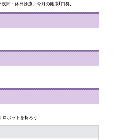
日夜間・休日診療／今月の健康｢口臭｣
室 ロボットを折ろう