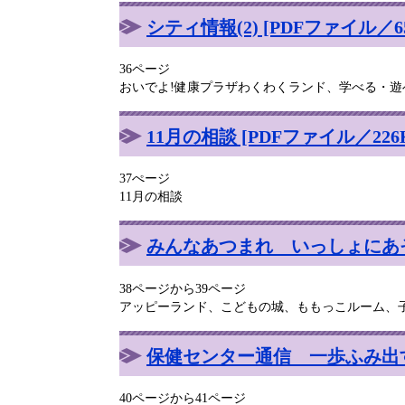
シティ情報(2) [PDFファイル／65
36ページ
おいでよ!健康プラザわくわくランド、学べる・
11月の相談 [PDFファイル／226
37ぺージ
11月の相談
みんなあつまれ いっしょにあそぼ！
38ページから39ページ
アッピーランド、こどもの城、ももっこルーム、
保健センター通信 一歩ふみ出す健
40ページから41ページ