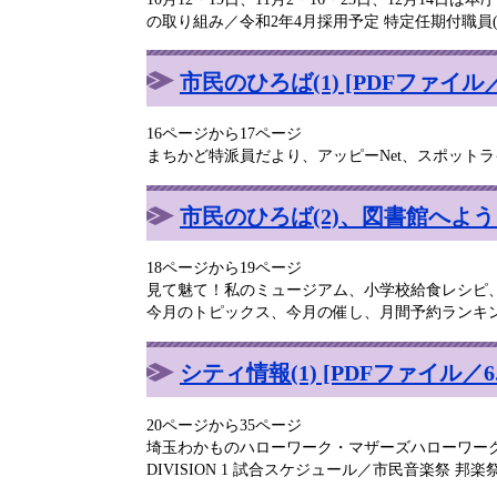
の取り組み／令和2年4月採用予定 特定任期付職員
市民のひろば(1) [PDFファイル／2
16ページから17ページ
まちかど特派員だより、アッピーNet、スポット
市民のひろば(2)、図書館へようこそ
18ページから19ページ
見て魅て！私のミュージアム、小学校給食レシピ
今月のトピックス、今月の催し、月間予約ランキ
シティ情報(1) [PDFファイル／6.
20ページから35ページ
埼玉わかものハローワーク・マザーズハローワーク大宮
DIVISION 1 試合スケジュール／市民音楽祭