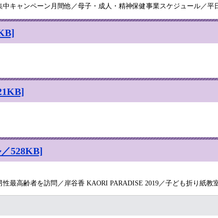
た集中キャンペーン月間他／母子・成人・精神保健事業スケジュール／平
B]
1KB]
528KB]
齢者を訪問／岸谷香 KAORI PARADISE 2019／子ども折り紙教