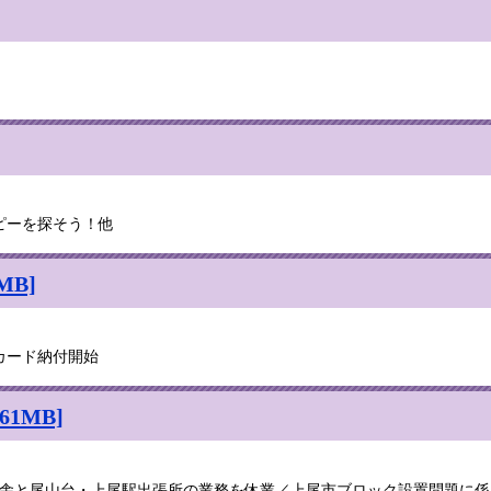
ピーを探そう！他
MB]
カード納付開始
1MB]
14日は本庁舎と尾山台・上尾駅出張所の業務を休業／上尾市ブロック設置問