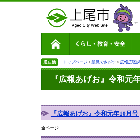
トップページ
>
組織でさがす
>
広報広聴
『広報あげお』令和元年10
『広報あげお』令和元年10月号 [P
全ページ