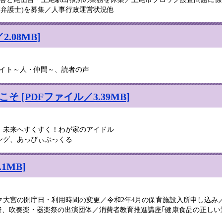
(弁護士)を募集／人事行政運営状況他
.08MB]
ライト～人・仲間～、読者の声
 [PDFファイル／3.39MB]
、未来へすくすく！わが家のアイドル
ング、あっぴぃぶっくる
1MB]
の開庁日・利用時間の変更／令和2年4月の保育施設入所申し込み／埼玉上尾
 邦楽祭、吹奏楽・器楽祭の出演団体／消費者教育推進講座｢健康食品の正しい選