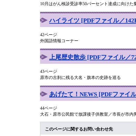
10月はがん検診受診率50パーセント達成に向け
ハイライツ [PDFファイル／142K
42ページ
外国語情報コーナー
上尾歴史散歩 [PDFファイル／72
43ページ
原市の古刹に残る大名・旗本の史跡を巡る
あげたて！NEWS [PDFファイル／
44ページ
大石・原市公民館で放課後子供教室／市長が市内男性最高
このページに関するお問い合わせ先