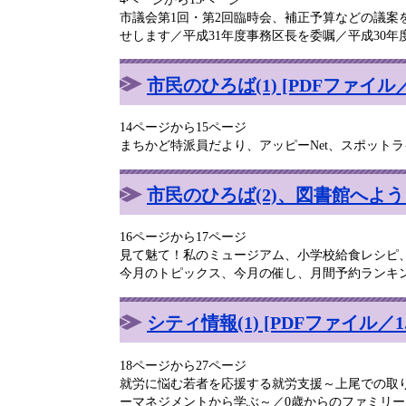
市議会第1回・第2回臨時会、補正予算などの議
せします／平成31年度事務区長を委嘱／平成30
市民のひろば(1) [PDFファイル／
14ページから15ページ
まちかど特派員だより、アッピーNet、スポット
市民のひろば(2)、図書館へようこそ
16ページから17ページ
見て魅て！私のミュージアム、小学校給食レシピ
今月のトピックス、今月の催し、月間予約ランキ
シティ情報(1) [PDFファイル／1.
18ページから27ページ
就労に悩む若者を応援する就労支援～上尾での取
ーマネジメントから学ぶ～／0歳からのファミリ