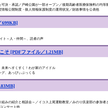
案を可決・承認／戸崎公園が一部オープン／後期高齢者医療保険料の均等
年度情報公開制度・個人情報保護制度の運用状況／財政事情を公表他
699KB]
ライト～人・仲間～、読者の声
 [PDFファイル／1.21MB]
、未来へすくすく！わが家のアイドル
ング、あっぴぃぶっくる
83MB]
り組みの紹介と相談会～／イコス上尾運動教室／みのり倶楽部の参加者
ーコンサート他