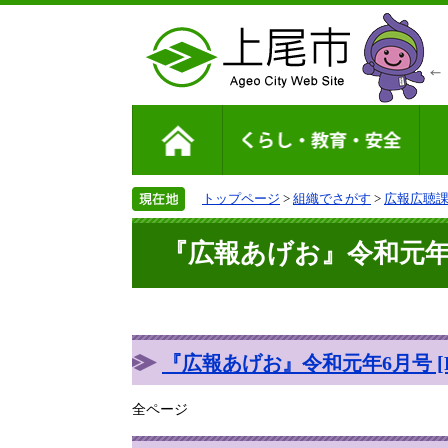
トップページ
>
組織でさがす
>
広報広聴
『広報あげお』令和元年6月
『広報あげお』令和元年6月号 [P
全ページ