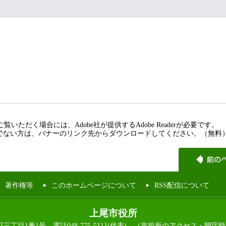
覧いただく場合には、Adobe社が提供するAdobe Readerが必要です。
rをお持ちでない方は、バナーのリンク先からダウンロードしてください。（無料
著作権等
このホームページについて
RSS配信について
上尾市役所
本町三丁目1番1号
電話048-775-5111(代表)
（市役所のアクセス・開庁時