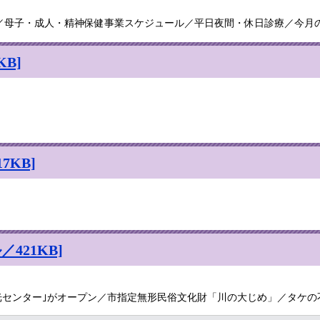
／母子・成人・精神保健事業スケジュール／平日夜間・休日診療／今月の
B]
7KB]
421KB]
光センター｣がオープン／市指定無形民俗文化財「川の大じめ」／タケの