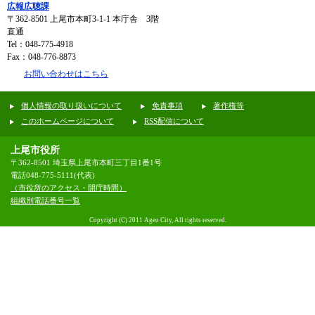
広報広聴課
〒362-8501
上尾市本町3-1-1 本庁舎 3階
直通
Tel：048-775-4918
Fax：048-776-8873
お問い合わせはこちら
個人情報の取り扱いについて
免責事項
著作権等
このホームページについて
RSS配信について
上尾市役所
〒362-8501 埼玉県上尾市本町三丁目1番1号
電話048-775-5111(代表)
（市役所のアクセス・開庁時間）
組織別電話番号一覧
Copyright (C) 2011 Ageo City, All rights reserved.