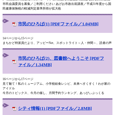
市民会議委員を募集／ご利用ください あげお市政出前講座／平成31年度から国
民健康保険税の軽減判定基準所得が拡大他
市民のひろば(1) [PDFファイル／1.04MB]
14ページから15ページ
まちかど特派員だより、アッピーNet、スポットライト～人・仲間～、読者の声
市民のひろば(2)、図書館へようこそ [PDFフ
ァイル／1.34MB]
16ページから17ページ
見て魅て！私のミュージアム、小学校給食レシピ、未来へすくすく！わが家の
アイドル
今月のトピックス、今月の催し、月間予約ランキング、あっぴぃぶっくる
シティ情報(1) [PDFファイル／2.8MB]