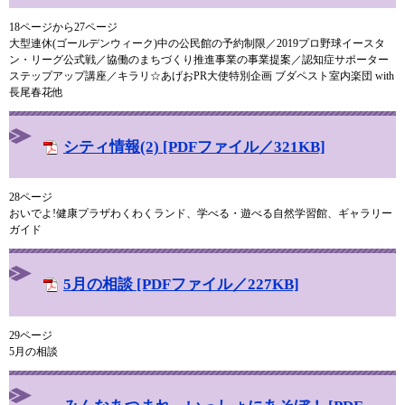
18ページから27ページ
大型連休(ゴールデンウィーク)中の公民館の予約制限／2019プロ野球イースタ
ン・リーグ公式戦／協働のまちづくり推進事業の事業提案／認知症サポーター
ステップアップ講座／キラリ☆あげおPR大使特別企画 ブダペスト室内楽団 with
長尾春花他
シティ情報(2) [PDFファイル／321KB]
28ページ
おいでよ!健康プラザわくわくランド、学べる・遊べる自然学習館、ギャラリー
ガイド
5月の相談 [PDFファイル／227KB]
29ページ
5月の相談