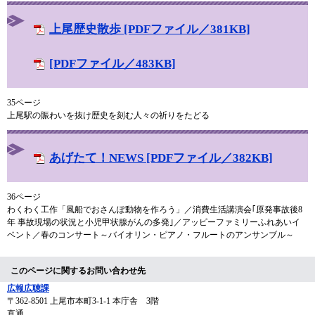
上尾歴史散歩 [PDFファイル／381KB]
[PDFファイル／483KB]
35ページ
上尾駅の賑わいを抜け歴史を刻む人々の祈りをたどる
あげたて！NEWS [PDFファイル／382KB]
36ページ
わくわく工作「風船でおさんぽ動物を作ろう」／消費生活講演会｢原発事故後8
年 事故現場の状況と小児甲状腺がんの多発｣／アッピーファミリーふれあいイ
ベント／春のコンサート～バイオリン・ピアノ・フルートのアンサンブル～
このページに関するお問い合わせ先
広報広聴課
〒362-8501
上尾市本町3-1-1 本庁舎 3階
直通