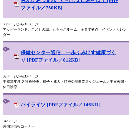
みんなあつまれ いっしょにあそぼ！ [PDF
ファイル／750KB]
30ページから31ページ
アッピーランド、こどもの城、ももっこルーム、子育て拠点、イベントカレン
ダー
保健センター通信 一歩ふみ出す健康づく
り [PDFファイル／812KB]
32ページから33ページ
平成31年度 各種検診他／母子・成人・精神保健事業スケジュール／平日夜間・
休日診療
ハイライツ [PDFファイル／146KB]
34ページ
外国語情報コーナー