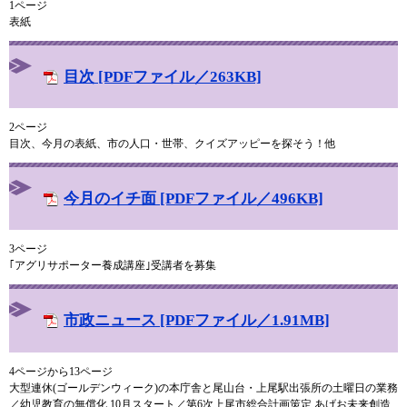
1ページ
表紙
目次 [PDFファイル／263KB]
2ページ
目次、今月の表紙、市の人口・世帯、クイズアッピーを探そう！他
今月のイチ面 [PDFファイル／496KB]
3ページ
｢アグリサポーター養成講座｣受講者を募集
市政ニュース [PDFファイル／1.91MB]
4ページから13ページ
大型連休(ゴールデンウィーク)の本庁舎と尾山台・上尾駅出張所の土曜日の業務
／幼児教育の無償化 10月スタート／第6次上尾市総合計画策定 あげお未来創造