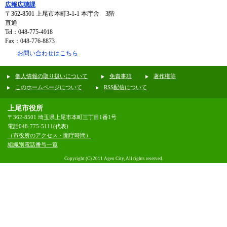
広報広聴課
〒362-8501
上尾市本町3-1-1 本庁舎 3階
直通
Tel：048-775-4918
Fax：048-776-8873
お問い合わせはこちら
個人情報の取り扱いについて
免責事項
著作権等
このホームページについて
RSS配信について
上尾市役所
〒362-8501 埼玉県上尾市本町三丁目1番1号
電話048-775-5111(代表)
（市役所のアクセス・開庁時間）
組織別電話番号一覧
Copyright (C) 2011 Ageo City, All rights reserved.