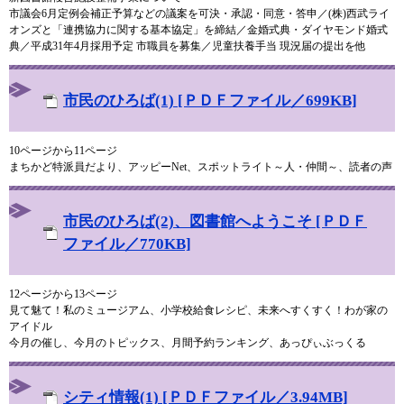
市議会6月定例会補正予算などの議案を可決・承認・同意・答申／(株)西武ライ
オンズと「連携協力に関する基本協定」を締結／金婚式典・ダイヤモンド婚式
典／平成31年4月採用予定 市職員を募集／児童扶養手当 現況届の提出を他
市民のひろば(1) [ＰＤＦファイル／699KB]
10ページから11ページ
まちかど特派員だより、アッピーNet、スポットライト～人・仲間～、読者の声
市民のひろば(2)、図書館へようこそ [ＰＤＦ
ファイル／770KB]
12ページから13ページ
見て魅て！私のミュージアム、小学校給食レシピ、未来へすくすく！わが家の
アイドル
今月の催し、今月のトピックス、月間予約ランキング、あっぴぃぶっくる
シティ情報(1) [ＰＤＦファイル／3.94MB]