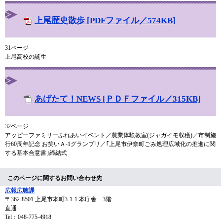
上尾歴史散歩 [PDFファイル／574KB]
31ページ
上尾高校の誕生
あげたて！NEWS [ＰＤＦファイル／315KB]
32ページ
アッピーファミリーふれあいイベント／農業体験教室(ジャガイモ収穫)／市制施
行60周年記念 お笑いＡ-1グランプリ／｢上尾市伊奈町ごみ処理広域化の推進に関
する基本合意書｣締結式
このページに関するお問い合わせ先
広報広聴課
〒362-8501
上尾市本町3-1-1 本庁舎 3階
直通
Tel：048-775-4918