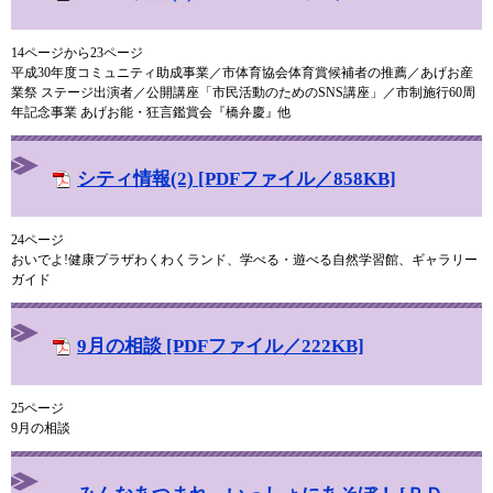
14ページから23ページ
平成30年度コミュニティ助成事業／市体育協会体育賞候補者の推薦／あげお産
業祭 ステージ出演者／公開講座「市民活動のためのSNS講座」／市制施行60周
年記念事業 あげお能・狂言鑑賞会『橋弁慶』他
シティ情報(2) [PDFファイル／858KB]
24ページ
おいでよ!健康プラザわくわくランド、学べる・遊べる自然学習館、ギャラリー
ガイド
9月の相談 [PDFファイル／222KB]
25ページ
9月の相談