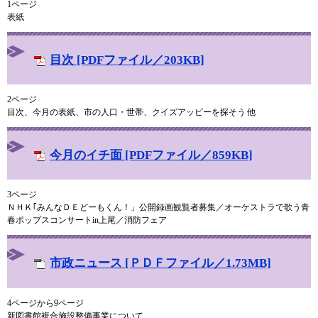
1ページ
表紙
目次 [PDFファイル／203KB]
2ページ
目次、今月の表紙、市の人口・世帯、クイズアッピーを探そう 他
今月のイチ面 [PDFファイル／859KB]
3ページ
ＮＨＫ｢みんなＤＥどーもくん！」公開録画観覧者募集／オーケストラで歌う青
春ポップスコンサートin上尾／消防フェア
市政ニュース [ＰＤＦファイル／1.73MB]
4ページから9ページ
新図書館複合施設整備事業について