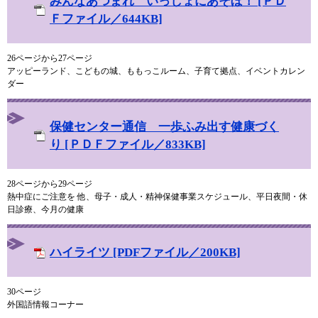
みんなあつまれ いっしょにあそぼ！ [ＰＤ
Ｆファイル／644KB]
26ページから27ページ
アッピーランド、こどもの城、ももっこルーム、子育て拠点、イベントカレン
ダー
保健センター通信 一歩ふみ出す健康づく
り [ＰＤＦファイル／833KB]
28ページから29ページ
熱中症にご注意を 他、母子・成人・精神保健事業スケジュール、平日夜間・休
日診療、今月の健康
ハイライツ [PDFファイル／200KB]
30ページ
外国語情報コーナー