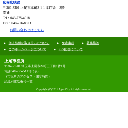
広報広聴課
〒362-8501
上尾市本町3-1-1 本庁舎 3階
直通
Tel：048-775-4918
Fax：048-776-8873
お問い合わせはこちら
個人情報の取り扱いについて
免責事項
著作権等
このホームページについて
RSS配信について
上尾市役所
〒362-8501 埼玉県上尾市本町三丁目1番1号
電話048-775-5111(代表)
（市役所のアクセス・開庁時間）
組織別電話番号一覧
Copyright (C) 2011 Ageo City, All rights reserved.